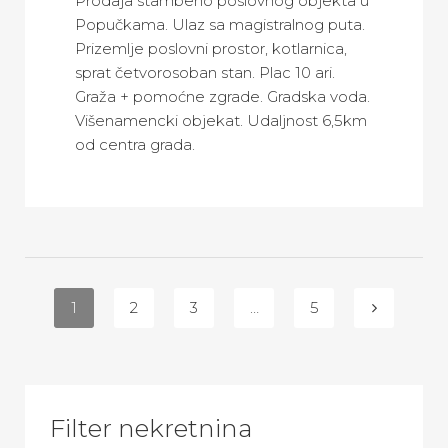
Prodaja stambeno poslovnog objekta u
Popučkama. Ulaz sa magistralnog puta.
Prizemlje poslovni prostor, kotlarnica,
sprat četvorosoban stan. Plac 10 ari.
Graža + pomoćne zgrade. Gradska voda.
Višenamencki objekat. Udaljnost 6,5km
od centra grada.
1
2
3
…
5
Filter nekretnina