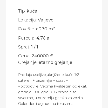
Tip:
kuća
Lokacija:
Valjevo
2
Površina:
270 m
Parcela:
4,76 a
Sprat:
1
/
1
Cena:
240000 €
Grejanje:
etažno grejanje
Prodaja useljive,uknjižene kuće 1/2
suteren + prizemlje + sprat +
v.potkrovlje. Veoma kvalitetan objekat,
gradaja 1990.god.. C.G prodaja sa
stvarima, u prizemlju garaža za vozilo.
Gelenderi i ograde na terasama